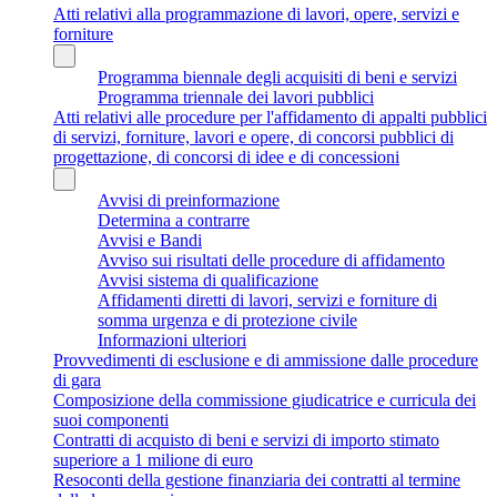
Atti relativi alla programmazione di lavori, opere, servizi e
forniture
Programma biennale degli acquisiti di beni e servizi
Programma triennale dei lavori pubblici
Atti relativi alle procedure per l'affidamento di appalti pubblici
di servizi, forniture, lavori e opere, di concorsi pubblici di
progettazione, di concorsi di idee e di concessioni
Avvisi di preinformazione
Determina a contrarre
Avvisi e Bandi
Avviso sui risultati delle procedure di affidamento
Avvisi sistema di qualificazione
Affidamenti diretti di lavori, servizi e forniture di
somma urgenza e di protezione civile
Informazioni ulteriori
Provvedimenti di esclusione e di ammissione dalle procedure
di gara
Composizione della commissione giudicatrice e curricula dei
suoi componenti
Contratti di acquisto di beni e servizi di importo stimato
superiore a 1 milione di euro
Resoconti della gestione finanziaria dei contratti al termine