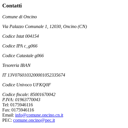
Contatti
Comune di Oncino
Via Palazzo Comunale 1, 12030, Oncino (CN)
Codice Istat 004154
Codice IPA c_g066
Codice Catastale g066
Tesoreria IBAN
IT 13V0760103200001052335674
Codice Univoco UFKQ0F
Codice fiscale: 85001670042
P.IVA: 01963770043
Tel: 0175946116
Fax: 0175946116
Email:
info@comune.oncino.cn.it
PEC:
comune.oncino@pec.it