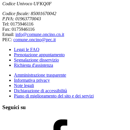
Codice Univoco UFKQ0F
Codice fiscale: 85001670042
P.IVA: 01963770043
Tel: 0175946116
Fax: 0175946116
Email:
info@comune.oncino.cn.it
PEC:
comune.oncino@pec.it
Leggi le FAQ
Prenotazione appuntamento
Segnalazione disservizio
Richiesta d'assistenza
Amministrazione trasparente
Informativa privacy
Note legali
Dichiarazione di accessibilità
Piano di miglioramento del sito e dei servizi
Seguici su