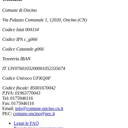
Comune di Oncino
Via Palazzo Comunale 1, 12030, Oncino (CN)
Codice Istat 004154
Codice IPA c_g066
Codice Catastale g066
Tesoreria IBAN
IT 13V0760103200001052335674
Codice Univoco UFKQ0F
Codice fiscale: 85001670042
P.IVA: 01963770043
Tel: 0175946116
Fax: 0175946116
Email:
info@comune.oncino.cn.it
PEC:
comune.oncino@pec.it
Leggi le FAQ