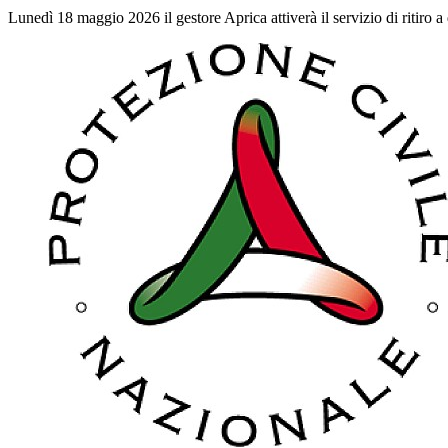
Lunedì 18 maggio 2026 il gestore Aprica attiverà il servizio di ritiro a 