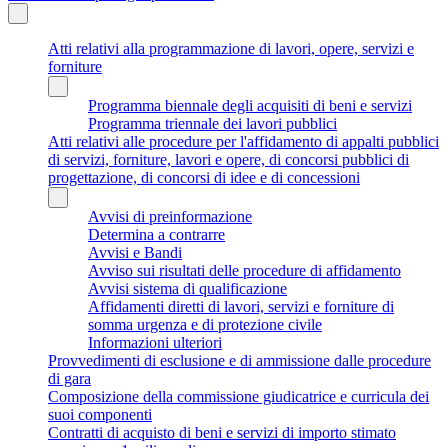
Atti relativi alla programmazione di lavori, opere, servizi e
forniture
Programma biennale degli acquisiti di beni e servizi
Programma triennale dei lavori pubblici
Atti relativi alle procedure per l'affidamento di appalti pubblici
di servizi, forniture, lavori e opere, di concorsi pubblici di
progettazione, di concorsi di idee e di concessioni
Avvisi di preinformazione
Determina a contrarre
Avvisi e Bandi
Avviso sui risultati delle procedure di affidamento
Avvisi sistema di qualificazione
Affidamenti diretti di lavori, servizi e forniture di
somma urgenza e di protezione civile
Informazioni ulteriori
Provvedimenti di esclusione e di ammissione dalle procedure
di gara
Composizione della commissione giudicatrice e curricula dei
suoi componenti
Contratti di acquisto di beni e servizi di importo stimato