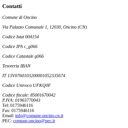
Contatti
Comune di Oncino
Via Palazzo Comunale 1, 12030, Oncino (CN)
Codice Istat 004154
Codice IPA c_g066
Codice Catastale g066
Tesoreria IBAN
IT 13V0760103200001052335674
Codice Univoco UFKQ0F
Codice fiscale: 85001670042
P.IVA: 01963770043
Tel: 0175946116
Fax: 0175946116
Email:
info@comune.oncino.cn.it
PEC:
comune.oncino@pec.it