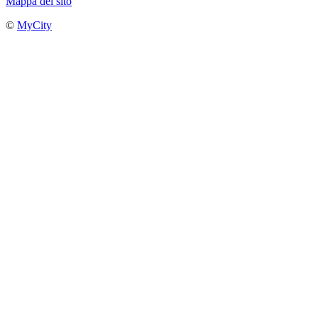
Mappa del sito
©
MyCity