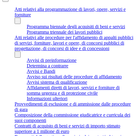
Atti relativi alla programmazione di lavori, opere, servizi e
forniture
Programma biennale degli acquisiti di beni e servizi
Programma triennale dei lavori pubblici
Atti relativi alle procedure per l'affidamento di appalti pubblici
di servizi, forniture, lavori e opere, di concorsi pubblici di
progettazione, di concorsi di idee e di concessioni
Avvisi di preinformazione
Determina a contrarre
Avvisi e Bandi
Avviso sui risultati delle procedure di affidamento
Avvisi sistema di qualificazione
Affidamenti diretti di lavori, servizi e forniture di
somma urgenza e di protezione civile
Informazioni ulteriori
Provvedimenti di esclusione e di ammissione dalle procedure
di gara
Composizione della commissione giudicatrice e curricula dei
suoi componenti
Contratti di acquisto di beni e servizi di importo stimato
superiore a 1 milione di euro