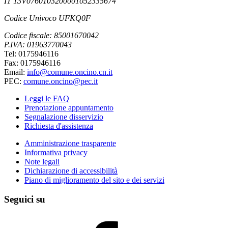
IT 13V0760103200001052335674
Codice Univoco UFKQ0F
Codice fiscale: 85001670042
P.IVA: 01963770043
Tel: 0175946116
Fax: 0175946116
Email:
info@comune.oncino.cn.it
PEC:
comune.oncino@pec.it
Leggi le FAQ
Prenotazione appuntamento
Segnalazione disservizio
Richiesta d'assistenza
Amministrazione trasparente
Informativa privacy
Note legali
Dichiarazione di accessibilità
Piano di miglioramento del sito e dei servizi
Seguici su