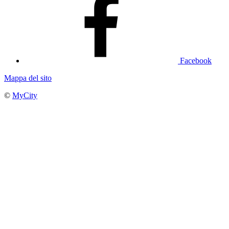
Facebook
Mappa del sito
©
MyCity