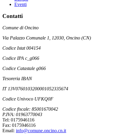
Eventi
Contatti
Comune di Oncino
Via Palazzo Comunale 1, 12030, Oncino (CN)
Codice Istat 004154
Codice IPA c_g066
Codice Catastale g066
Tesoreria IBAN
IT 13V0760103200001052335674
Codice Univoco UFKQ0F
Codice fiscale: 85001670042
P.IVA: 01963770043
Tel: 0175946116
Fax: 0175946116
Email:
info@comune.oncino.cn.it