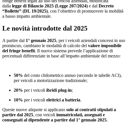
fringe benefit legati all’uso dei veicoli aziendali, modificata
dalla
legge di Bilancio 2025 (Legge 207/2024)
e dal
Decreto
“Bollette” (DL 19/2025)
, con l’obiettivo di promuovere la mobilità
a basso impatto ambientale.
Le novità introdotte dal 2025
A partire dal
1° gennaio 2025
, per i veicoli aziendali concessi in uso
promiscuo, cambiano le modalità di calcolo del
valore imponibile
del fringe benefit
. Il nuovo sistema prevede l’applicazione di
percentuali differenziate in base all’impatto ambientale del mezzo:
50%
del costo chilometrico annuo (secondo le tabelle ACI),
per veicoli a motorizzazione tradizionale;
20%
per i veicoli
ibridi plug-in
;
10%
per i veicoli
elettrici a batteria
.
Queste nuove aliquote si applicano
solo ai contratti stipulati a
partire dal 2025
, con veicoli
immatricolati, assegnati e
consegnati al dipendente a partire dal 1° gennaio 2025
.